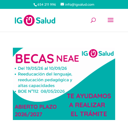
654 211 996
info@igsalud.com