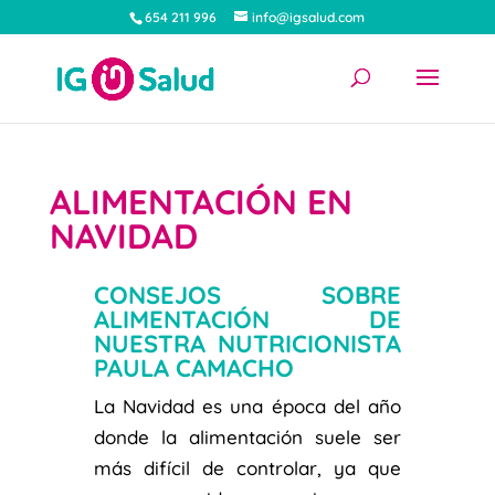
654 211 996
info@igsalud.com
ALIMENTACIÓN EN
NAVIDAD
por
admin
|
Dic 13, 2023
|
Nutrición
|
0 Comentarios
CONSEJOS SOBRE
ALIMENTACIÓN DE
NUESTRA NUTRICIONISTA
PAULA CAMACHO
La Navidad es una época del año
donde la alimentación suele ser
más difícil de controlar, ya que