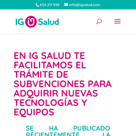
654 211 996
info@igsalud.com
EN IG SALUD TE
FACILITAMOS EL
TRÁMITE DE
SUBVENCIONES PARA
ADQUIRIR NUEVAS
TECNOLOGÍAS Y
EQUIPOS
por
admin
|
Nov 5, 2023
|
Logopedia
|
2 Comentarios
SE HA PUBLICADO
RECIENTEMENTE LA