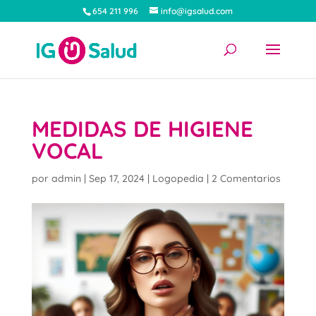
654 211 996
info@igsalud.com
MEDIDAS DE HIGIENE
VOCAL
por
admin
|
Sep 17, 2024
|
Logopedia
|
2 Comentarios