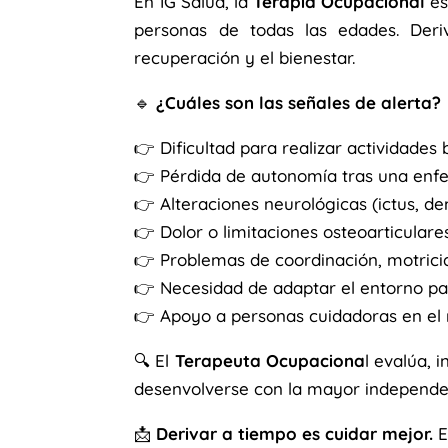
En IG Salud, la
Terapia Ocupacional
es
personas de todas las edades. Der
recuperación y el bienestar.
🔹
¿Cuáles son las señales de alerta?
👉 Dificultad para realizar actividades 
👉 Pérdida de autonomía tras una enf
👉 Alteraciones neurológicas (ictus, d
👉 Dolor o limitaciones osteoarticulare
👉 Problemas de coordinación, motricid
👉 Necesidad de adaptar el entorno para
👉 Apoyo a personas cuidadoras en el
🔍 El
Terapeuta Ocupaciona
l evalúa, 
desenvolverse con la mayor independen
📩
Derivar a tiempo es cuidar mejor.
E