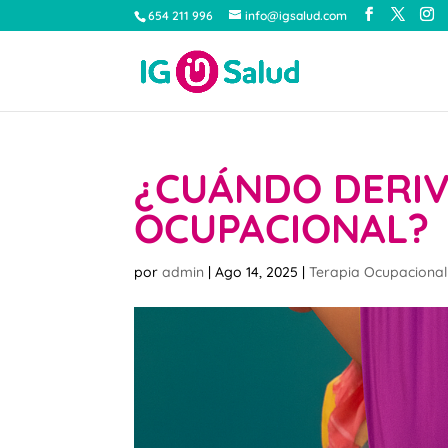
654 211 996
info@igsalud.com
¿CUÁNDO DERIV
OCUPACIONAL?
por
admin
|
Ago 14, 2025
|
Terapia Ocupacional